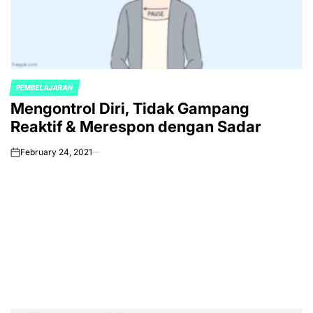
PEMBELAJARAN
POSTED
Mengontrol Diri, Tidak Gampang
IN
Reaktif & Merespon dengan Sadar
February 24, 2021
on