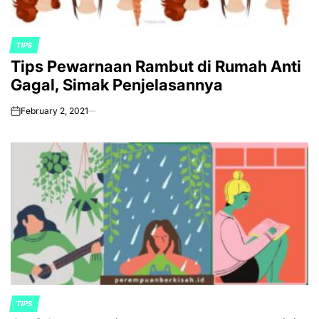
TIPS
POSTED
Tips Pewarnaan Rambut di Rumah Anti
IN
Gagal, Simak Penjelasannya
February 2, 2021
on
TIPS
POSTED