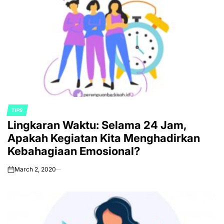
TIPS
POSTED
Lingkaran Waktu: Selama 24 Jam,
IN
Apakah Kegiatan Kita Menghadirkan
Kebahagiaan Emosional?
March 2, 2020
on