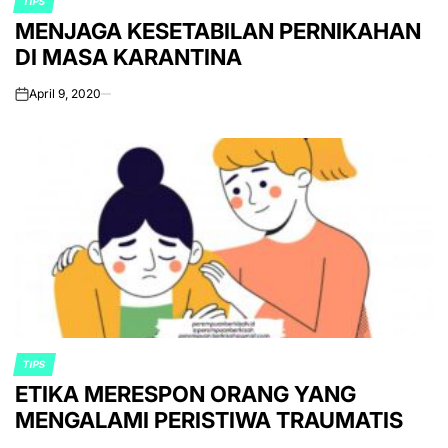
TIPS
POSTED
MENJAGA KESETABILAN PERNIKAHAN
IN
DI MASA KARANTINA
April 9, 2020
on
TIPS
POSTED
ETIKA MERESPON ORANG YANG
IN
MENGALAMI PERISTIWA TRAUMATIS