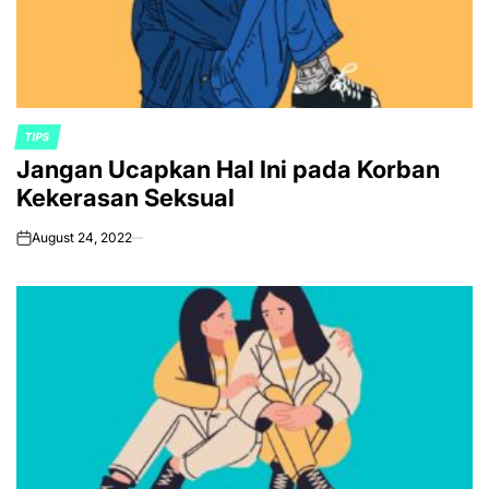
TIPS
POSTED
Jangan Ucapkan Hal Ini pada Korban
IN
Kekerasan Seksual
August 24, 2022
on