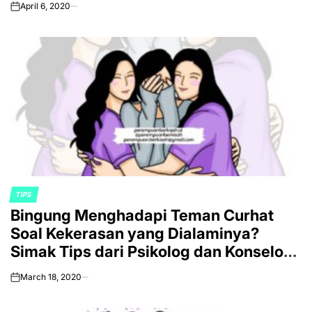
April 6, 2020
on
TIPS
POSTED
Bingung Menghadapi Teman Curhat
IN
Soal Kekerasan yang Dialaminya?
Simak Tips dari Psikolog dan Konselor
Perempuan Berkisah
March 18, 2020
on