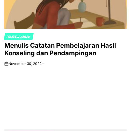
PEMBELAJARAN
POSTED
Menulis Catatan Pembelajaran Hasil
IN
Konseling dan Pendampingan
November 30, 2022
on