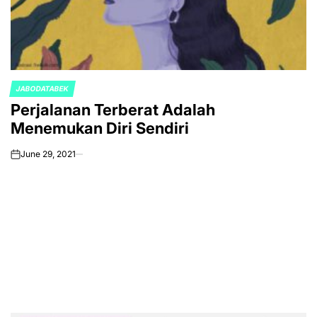
JABODATABEK
POSTED
Perjalanan Terberat Adalah
IN
Menemukan Diri Sendiri
June 29, 2021
on