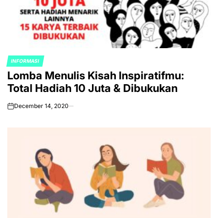
INFORMASI
POSTED
Lomba Menulis Kisah Inspiratifmu:
IN
Total Hadiah 10 Juta & Dibukukan
December 14, 2020
on