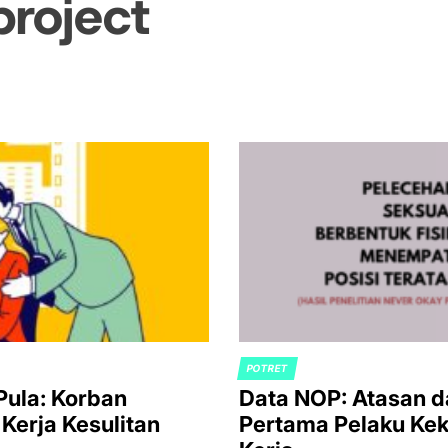
project
POTRET
POSTED
Pula: Korban
Data NOP: Atasan dan Senior Menempati Posisi
IN
Kerja Kesulitan
Pertama Pelaku Kek