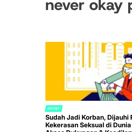
never okay 
POTRET
POSTED
Sudah Jadi Korban, Dijauhi 
IN
Kekerasan Seksual di Dunia 