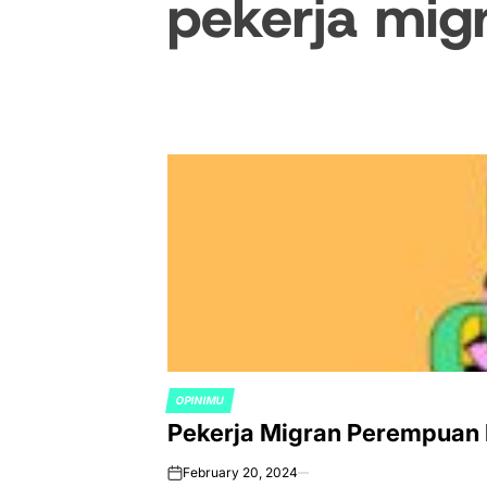
pekerja mig
OPINIMU
POSTED
Pekerja Migran Perempuan 
IN
February 20, 2024
on