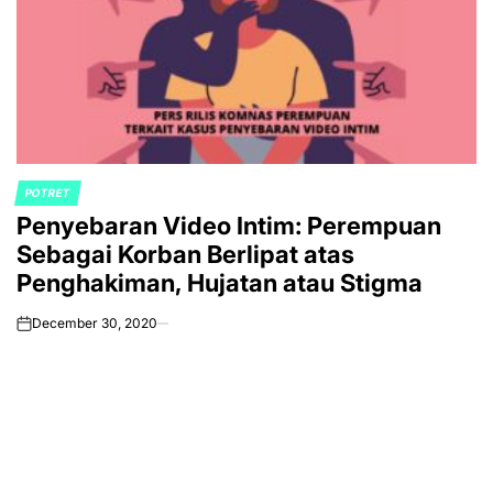
POTRET
POSTED
Penyebaran Video Intim: Perempuan
IN
Sebagai Korban Berlipat atas
Penghakiman, Hujatan atau Stigma
December 30, 2020
on