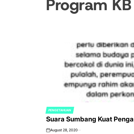
Program KB
PENGETAHUAN
POSTED
Suara Sumbang Kuat Penga
IN
August 28, 2020
on