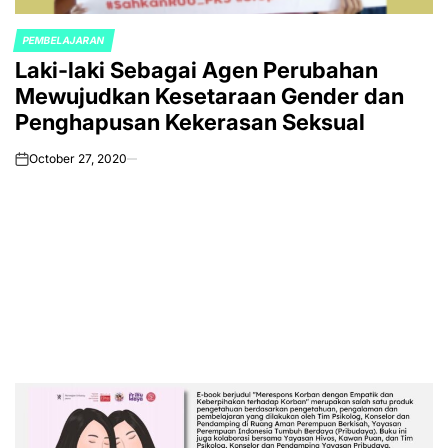
PEMBELAJARAN
POSTED
Laki-laki Sebagai Agen Perubahan
IN
Mewujudkan Kesetaraan Gender dan
Penghapusan Kekerasan Seksual
October 27, 2020
on