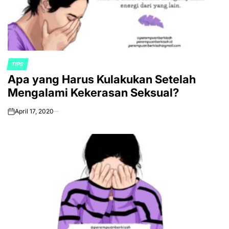
TIPS
POSTED
Apa yang Harus Kulakukan Setelah
IN
Mengalami Kekerasan Seksual?
April 17, 2020
on