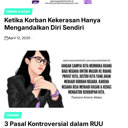
PEMBELAJARAN
POSTED
Ketika Korban Kekerasan Hanya
IN
Mengandalkan Diri Sendiri
April 12, 2020
on
OPINIMU
POSTED
3 Pasal Kontroversial dalam RUU
IN