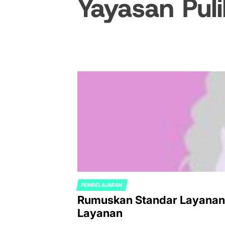
Yayasan Pul
PEMBELAJARAN
POSTED
Rumuskan Standar Layanan,
IN
Layanan