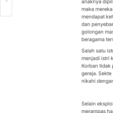
anaknya dipil
maka mereka 
mendapat keh
dan penyebarl
golongan mas
beragama ter
Salah satu is
menjadi istri
Korban tidak
gereja. Sekt
nikahi denga
Doktrin Meng
Selain eksplo
merampas hak