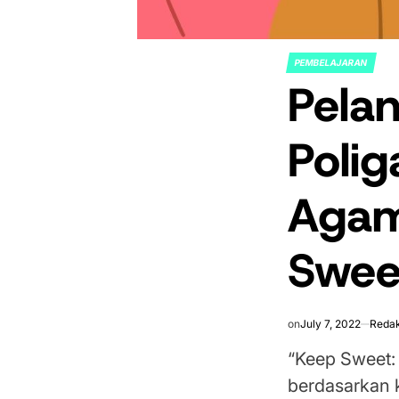
PEMBELAJARAN
POSTED
Pela
IN
Poli
Agam
Swee
on
July 7, 2022
Redak
“Keep Sweet:
berdasarkan k