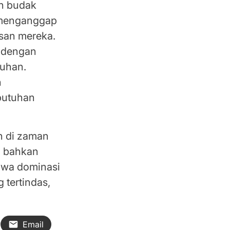
an budak
 menganggap
asan mereka.
n dengan
uhan.
h
butuhan
n di zaman
, bahkan
hwa dominasi
tertindas,
Email