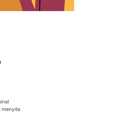
p
inal
p menyita