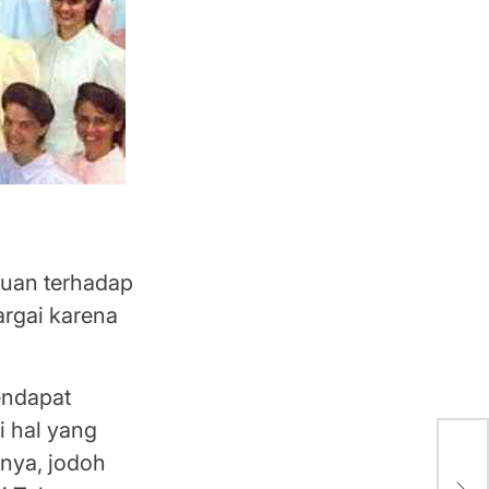
a
puan terhadap
rgai karena
endapat
i hal yang
nya, jodoh
Uns
Ter