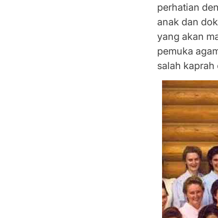
perhatian de
anak dan dokt
yang akan mas
pemuka agama
salah kaprah