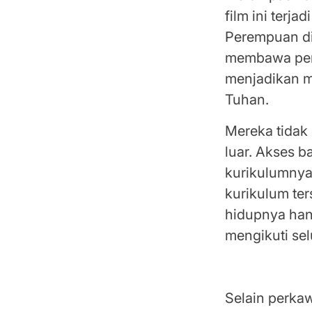
film ini terja
Perempuan dil
membawa per
menjadikan 
Tuhan.
Mereka tidak
luar. Akses 
kurikulumnya
kurikulum te
hidupnya han
mengikuti sel
Relasi Kuasa
Selain perka