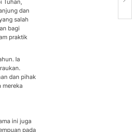
i Tuhan,
Ter
sanjung dan
 yang salah
tan bagi
am praktik
ahun. Ia
iraukan.
han dan pihak
n mereka
 Dini
ama ini juga
erempuan pada