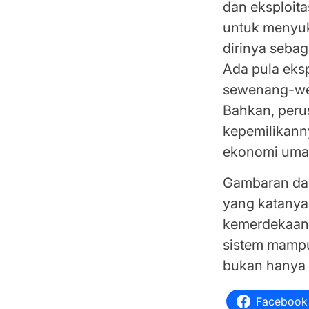
dan eksploita
untuk menyu
dirinya sebag
Ada pula eksp
sewenang-we
Bahkan, perus
kepemilikann
ekonomi uma
Gambaran da
yang katanya
kemerdekaan 
sistem mamp
bukan hanya p
Facebook