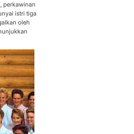
i, perkawinan
yai istri tiga
galkan oleh
enunjukkan