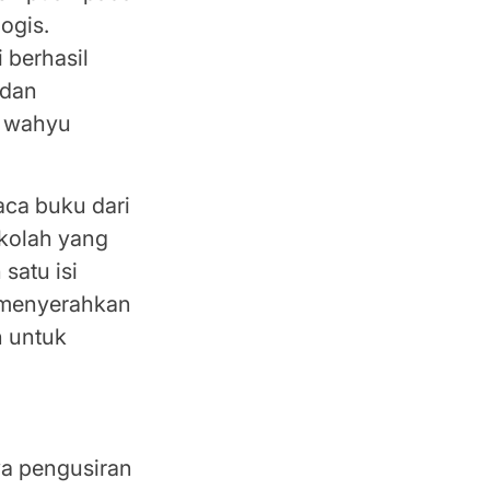
logis.
 berhasil
 dan
n wahyu
ca buku dari
ekolah yang
satu isi
s menyerahkan
n untuk
hidupan
wa pengusiran