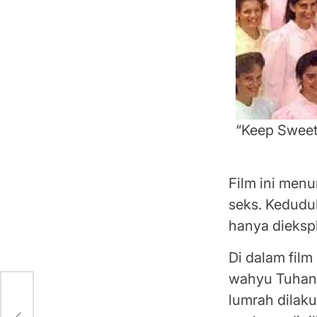
“Keep Sweet
Eksploitasi
Film ini menu
seks. Kedudu
hanya diekspl
Di dalam film
wahyu Tuhan 
lumrah dilak
i