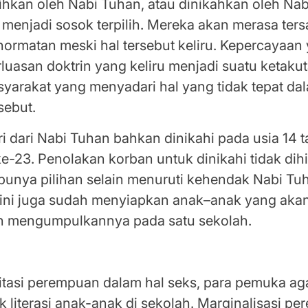
ihkan oleh Nabi Tuhan, atau dinikahkan oleh Nab
menjadi sosok terpilih. Mereka akan merasa ter
ormatan meski hal tersebut keliru. Kepercayaan
uasan doktrin yang keliru menjadi suatu ketaku
yarakat yang menyadari hal yang tidak tepat dal
sebut.
tri dari Nabi Tuhan bahkan dinikahi pada usia 14 t
 ke-23. Penolakan korban untuk dinikahi tidak dih
 punya pilihan selain menuruti kehendak Nabi Tu
e ini juga sudah menyiapkan anak–anak yang aka
n mengumpulkannya pada satu sekolah.
enai Posisi dan Peran Perempuan Dimulai Sejak
itasi perempuan dalam hal seks, para pemuka ag
 literasi anak-anak di sekolah. Marginalisasi p