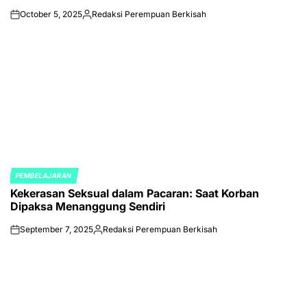
October 5, 2025
Redaksi Perempuan Berkisah
on
Posted
by
PEMBELAJARAN
POSTED
Kekerasan Seksual dalam Pacaran: Saat Korban
IN
Dipaksa Menanggung Sendiri
September 7, 2025
Redaksi Perempuan Berkisah
on
Posted
by