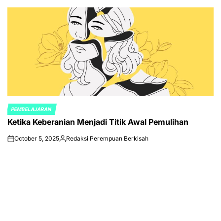
PEMBELAJARAN
POSTED
Ketika Keberanian Menjadi Titik Awal Pemulihan
IN
October 5, 2025
Redaksi Perempuan Berkisah
on
Posted
by