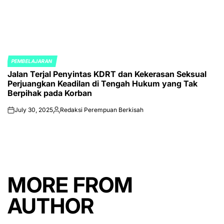
PEMBELAJARAN
POSTED
Jalan Terjal Penyintas KDRT dan Kekerasan Seksual
IN
Perjuangkan Keadilan di Tengah Hukum yang Tak
Berpihak pada Korban
July 30, 2025
Redaksi Perempuan Berkisah
on
Posted
by
MORE FROM
AUTHOR