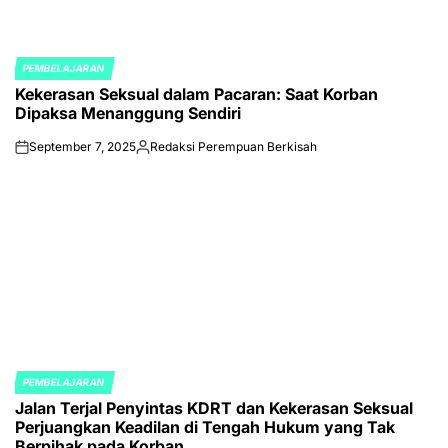
PEMBELAJARAN
POSTED
Kekerasan Seksual dalam Pacaran: Saat Korban
IN
Dipaksa Menanggung Sendiri
September 7, 2025
Redaksi Perempuan Berkisah
on
Posted
by
PEMBELAJARAN
POSTED
Jalan Terjal Penyintas KDRT dan Kekerasan Seksual
IN
Perjuangkan Keadilan di Tengah Hukum yang Tak
Berpihak pada Korban