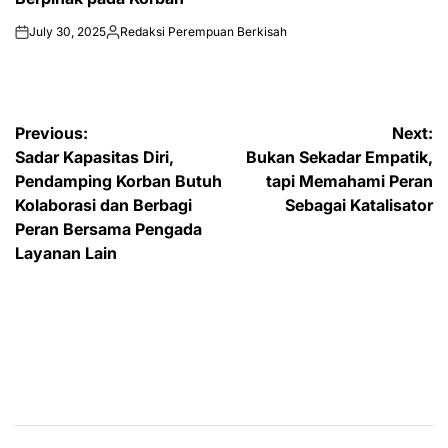
July 30, 2025
Redaksi Perempuan Berkisah
on
Posted
by
Post
Previous:
Next:
Sadar Kapasitas Diri,
Bukan Sekadar Empatik,
navigation
Pendamping Korban Butuh
tapi Memahami Peran
Kolaborasi dan Berbagi
Sebagai Katalisator
Peran Bersama Pengada
Layanan Lain