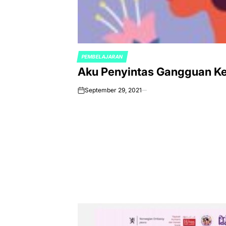
PEMBELAJARAN
POSTED
Aku Penyintas Gangguan Ke
IN
September 29, 2021
on