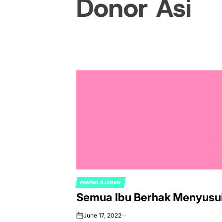
Donor Asi
PEMBELAJARAN
POSTED
Semua Ibu Berhak Menyusu
IN
June 17, 2022
on