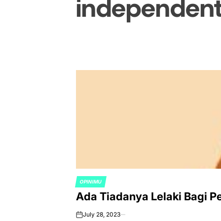
independen
OPINIMU
POSTED
Ada Tiadanya Lelaki Bagi 
IN
July 28, 2023
on