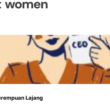
t women
Perempuan Lajang