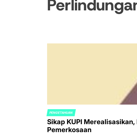
Perlindunga
PENGETAHUAN
POSTED
Sikap KUPI Merealisasikan
IN
Pemerkosaan