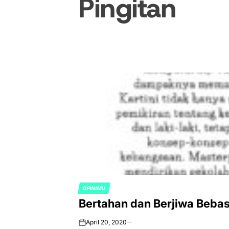
Pingitan
OPINIMU
POSTED
Bertahan dan Berjiwa Bebas 
IN
April 20, 2020
on