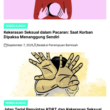
PEMBELAJARAN
POSTED
Kekerasan Seksual dalam Pacaran: Saat Korban
IN
Dipaksa Menanggung Sendiri
September 7, 2025
Redaksi Perempuan Berkisah
on
Posted
by
PEMBELAJARAN
POSTED
Jalan Terjal Penyintas KDRT dan Kekerasan Seksual
IN