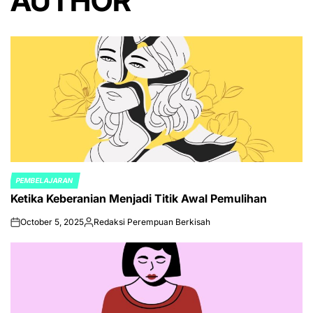
AUTHOR
PEMBELAJARAN
POSTED
Ketika Keberanian Menjadi Titik Awal Pemulihan
IN
October 5, 2025
Redaksi Perempuan Berkisah
on
Posted
by