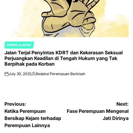
PEMBELAJARAN
POSTED
Jalan Terjal Penyintas KDRT dan Kekerasan Seksual
IN
Perjuangkan Keadilan di Tengah Hukum yang Tak
Berpihak pada Korban
July 30, 2025
Redaksi Perempuan Berkisah
on
Posted
by
Post
Previous:
Next:
Ketika Perempuan
Fase Perempuan Mengenal
navigation
Bersikap Kejam terhadap
Jati Dirinya
Perempuan Lainnya