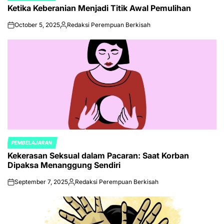
Ketika Keberanian Menjadi Titik Awal Pemulihan
IN
October 5, 2025
Redaksi Perempuan Berkisah
on
Posted
by
PEMBELAJARAN
POSTED
Kekerasan Seksual dalam Pacaran: Saat Korban
IN
Dipaksa Menanggung Sendiri
September 7, 2025
Redaksi Perempuan Berkisah
on
Posted
by