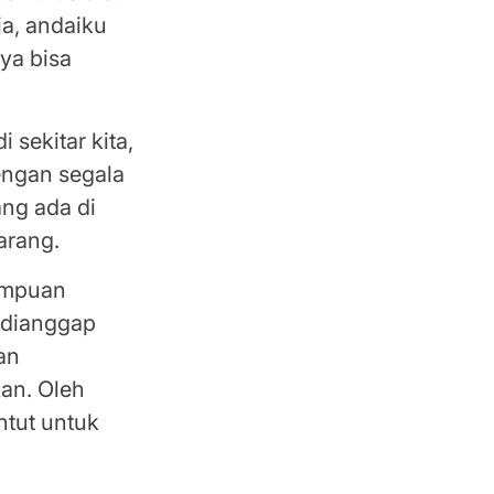
ja, andaiku
ya bisa
 sekitar kita,
engan segala
ang ada di
arang.
rempuan
n dianggap
an
an. Oleh
ntut untuk