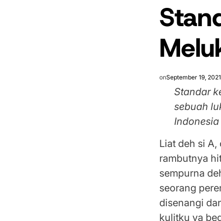
Stan
IN
Melu
on
September 19, 202
Standar k
sebuah lu
Indonesia
Liat deh si A,
rambutnya hit
sempurna deh
seorang pere
disenangi dan
kulitku ya be