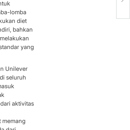
ntuk
omba-lomba
kukan diet
diri, bahkan
g melakukan
 standar yang
n Unilever
di seluruh
rmasuk
ak
ri aktivitas
ut memang
a dari