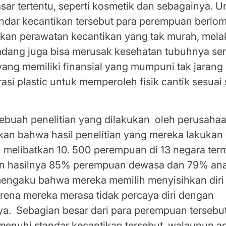
ar tertentu, seperti kosmetik dan sebagainya. U
ndar kecantikan tersebut para perempuan berl
kan perawatan kecantikan yang tak murah, mela
kadang juga bisa merusak kesehatan tubuhnya sen
yang memiliki finansial yang mumpuni tak jaran
asi plastic untuk memperoleh fisik cantik sesuai
ebuah penelitian yang dilakukan oleh perusahaa
an bahwa hasil penelitian yang mereka lakukan 
 melibatkan 10. 500 perempuan di 13 negara te
an hasilnya 85% perempuan dewasa dan 79% an
ngaku bahwa mereka memilih menyisihkan diri da
rena mereka merasa tidak percaya diri dengan
a. Sebagian besar dari para perempuan terseb
enuhi standar kecantikan tersebut, walaupun ad