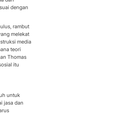
esuai dengan
mulus, rambut
yang melekat
nstruksi media
ana teori
 dan Thomas
sial itu
ya
ruh untuk
i jasa dan
arus