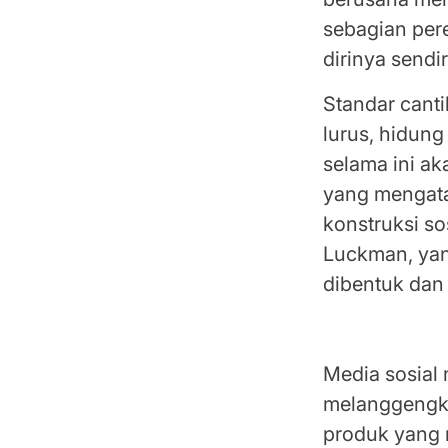
sebagian per
dirinya sendir
Standar canti
lurus, hidun
selama ini ak
yang mengatak
konstruksi so
Luckman, yang
dibentuk dan 
Lawan Stand
Media sosial
melanggengka
produk yang 