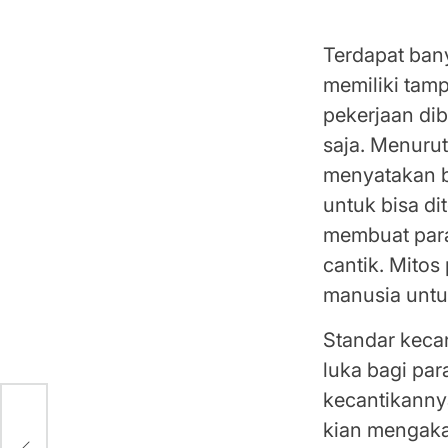
Standa Keca
Terdapat ban
memiliki tam
pekerjaan di
saja. Menuru
menyatakan b
untuk bisa di
membuat para
cantik. Mitos
manusia untu
Standar keca
luka bagi pa
kecantikanny
kian mengaka
kan