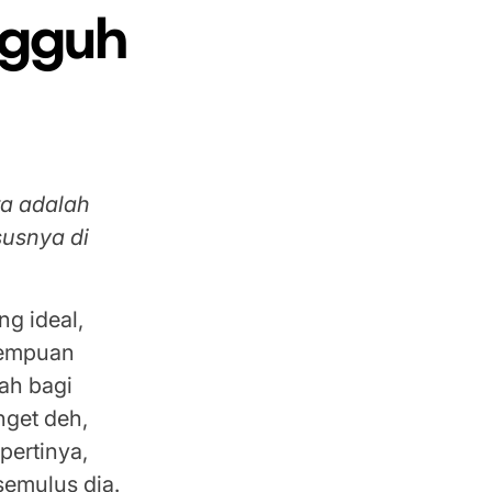
ngguh
ta adalah
susnya di
ng ideal,
erempuan
ah bagi
nget deh,
pertinya,
semulus dia.