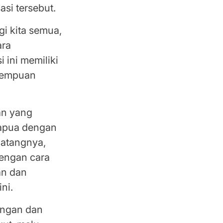
si tersebut.
i kita semua,
ara
 ini memiliki
erempuan
an yang
Papua dengan
matangnya,
engan cara
an dan
ni.
ungan dan