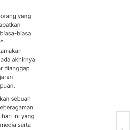
eorang yang
dapatkan
biasa-biasa
r”
utamakan
pada akhirnya
ar dianggap
jaran
mpuan.
akan sebuah
 keberagaman
hari ini yang
media serta