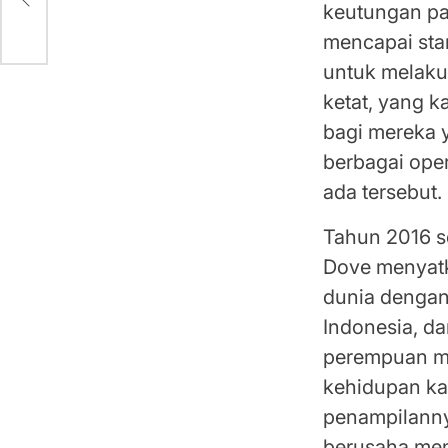
keutungan pas
mencapai sta
untuk melaku
ketat, yang 
bagi mereka 
berbagai oper
ada tersebut.
Tahun 2016 s
Dove menyatk
dunia dengan
Indonesia, d
perempuan me
kehidupan ka
penampilanny
berusaha mem