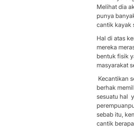
Melihat dia a
punya banyak
cantik kayak s
Hal di atas k
mereka meras
bentuk fisik 
masyarakat s
Kecantikan s
berhak memili
sesuatu hal y
perempuanpun
sebab itu, k
cantik berap