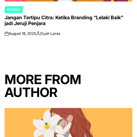
OPINIMU
POSTED
Jangan Tertipu Citra: Ketika Branding “Lelaki Baik”
IN
jadi Jeruji Penjara
August 18, 2025
Dyah Laras
on
Posted
by
MORE FROM
AUTHOR