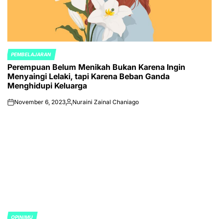
PEMBELAJARAN
POSTED
Perempuan Belum Menikah Bukan Karena Ingin
IN
Menyaingi Lelaki, tapi Karena Beban Ganda
Menghidupi Keluarga
November 6, 2023
Nuraini Zainal Chaniago
on
Posted
by
OPINIMU