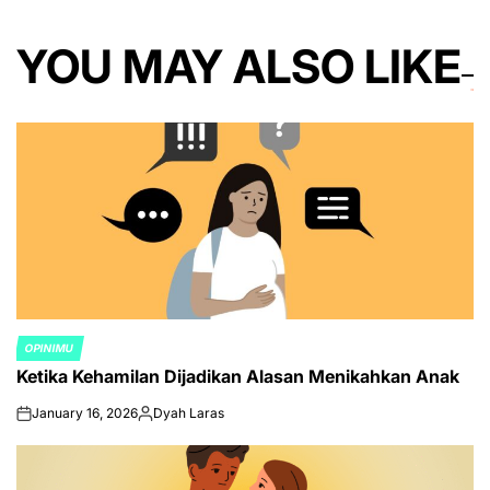
YOU MAY ALSO LIKE
OPINIMU
POSTED
Ketika Kehamilan Dijadikan Alasan Menikahkan Anak
IN
January 16, 2026
Dyah Laras
on
Posted
by