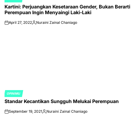
POSTED
Kartini: Perjuangkan Kesetaraan Gender, Bukan Berarti
IN
Perempuan Ingin Menyaingi Laki-Laki
April 27, 2022
Nuraini Zainal Chaniago
on
Posted
by
OPINIMU
POSTED
Standar Kecantikan Sungguh Melukai Perempuan
IN
September 19, 2021
Nuraini Zainal Chaniago
on
Posted
by