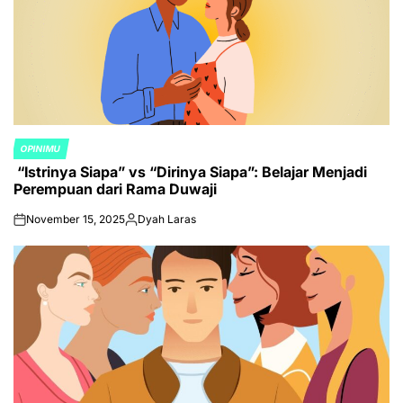
OPINIMU
POSTED
“Istrinya Siapa” vs “Dirinya Siapa”: Belajar Menjadi
IN
Perempuan dari Rama Duwaji
November 15, 2025
Dyah Laras
on
Posted
by