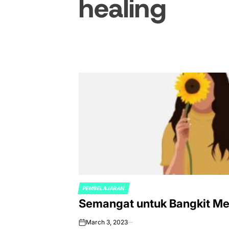
healing
PEMBELAJARAN
POSTED
Semangat untuk Bangkit M
IN
March 3, 2023
on