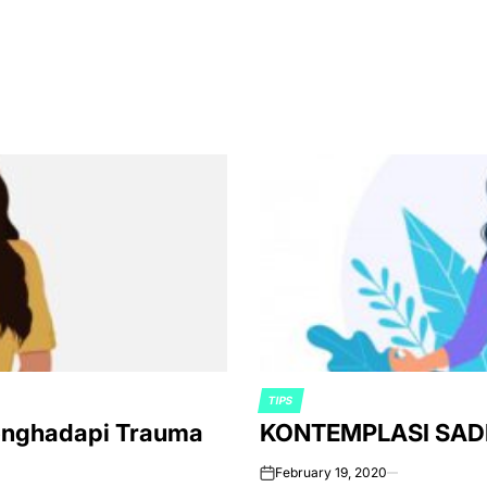
TIPS
POSTED
enghadapi Trauma
KONTEMPLASI SA
IN
February 19, 2020
on