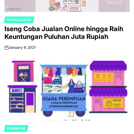
PEMBELAJARAN
POSTED
Iseng Coba Jualan Online hingga Raih
IN
Keuntungan Puluhan Juta Rupiah
January 9, 2021
on
KOMUNITAS
POSTED