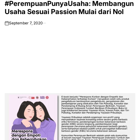
#PerempuanPunyaUsaha: Membangun
IN
Usaha Sesuai Passion Mulai dari Nol
September 7, 2020
on