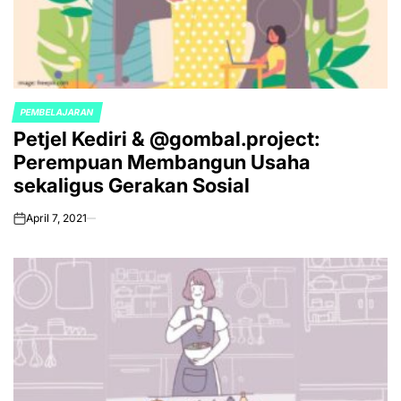
PEMBELAJARAN
POSTED
Petjel Kediri & @gombal.project:
IN
Perempuan Membangun Usaha
sekaligus Gerakan Sosial
April 7, 2021
on