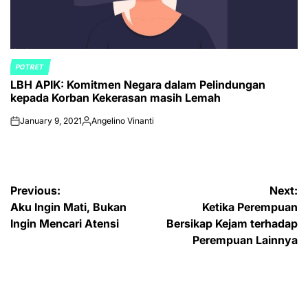
POTRET
POSTED
LBH APIK: Komitmen Negara dalam Pelindungan
IN
kepada Korban Kekerasan masih Lemah
January 9, 2021
Angelino Vinanti
on
Posted
by
Post
Previous:
Next:
Aku Ingin Mati, Bukan
Ketika Perempuan
navigation
Ingin Mencari Atensi
Bersikap Kejam terhadap
Perempuan Lainnya