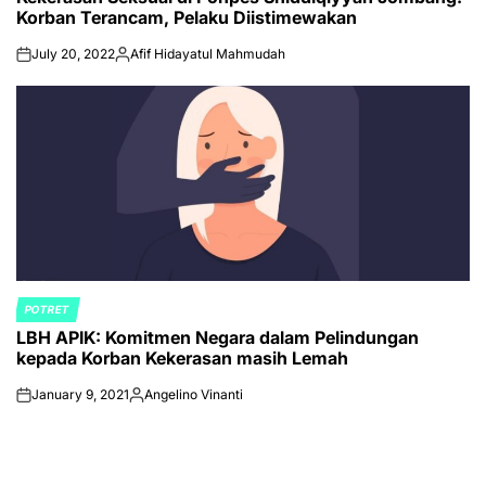
Korban Terancam, Pelaku Diistimewakan
July 20, 2022
Afif Hidayatul Mahmudah
on
Posted
by
POTRET
POSTED
LBH APIK: Komitmen Negara dalam Pelindungan
IN
kepada Korban Kekerasan masih Lemah
January 9, 2021
Angelino Vinanti
on
Posted
by