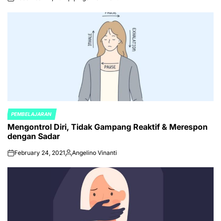
on
Posted
by
PEMBELAJARAN
POSTED
Mengontrol Diri, Tidak Gampang Reaktif & Merespon
IN
dengan Sadar
February 24, 2021
Angelino Vinanti
on
Posted
by