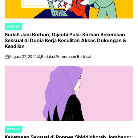
POTRET
POSTED
Sudah Jadi Korban, Dijauhi Pula: Korban Kekerasan
IN
Seksual di Dunia Kerja Kesulitan Akses Dukungan &
Keadilan
August 27, 2022
Redaksi Perempuan Berkisah
on
Posted
by
POTRET
POSTED
Kekerasan Seksual di Ponpes Shiddiqiyyah Jombang:
IN