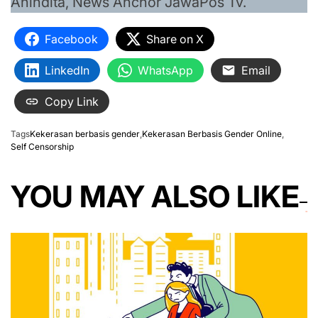
Anindita, News Anchor JawaPos Tv.
Facebook
Share on X
LinkedIn
WhatsApp
Email
Copy Link
Tags
Kekerasan berbasis gender
,
Kekerasan Berbasis Gender Online
,
Self Censorship
YOU MAY ALSO LIKE