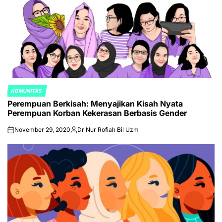
KOMUNITAS
POSTED
Perempuan Berkisah: Menyajikan Kisah Nyata
IN
Perempuan Korban Kekerasan Berbasis Gender
November 29, 2020
Dr Nur Rofiah Bil Uzm
on
Posted
by