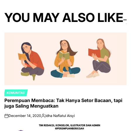
YOU MAY ALSO LIKE
KOMUNITAS
POSTED
Perempuan Membaca: Tak Hanya Setor Bacaan, tapi
IN
juga Saling Menguatkan
December 14, 2020
Idha Nafiatul Aisyi
on
Posted
by