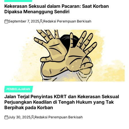
POSTED
Kekerasan Seksual dalam Pacaran: Saat Korban
IN
Dipaksa Menanggung Sendiri
September 7, 2025
Redaksi Perempuan Berkisah
on
Posted
by
PEMBELAJARAN
POSTED
Jalan Terjal Penyintas KDRT dan Kekerasan Seksual
IN
Perjuangkan Keadilan di Tengah Hukum yang Tak
Berpihak pada Korban
July 30, 2025
Redaksi Perempuan Berkisah
on
Posted
by