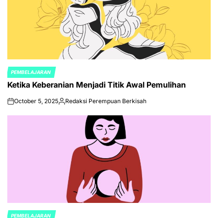
PEMBELAJARAN
POSTED
Ketika Keberanian Menjadi Titik Awal Pemulihan
IN
October 5, 2025
Redaksi Perempuan Berkisah
on
Posted
by
PEMBELAJARAN