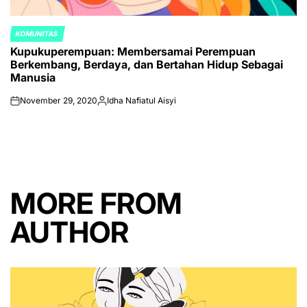
KOMUNITAS
POSTED
Kupukuperempuan: Membersamai Perempuan
IN
Berkembang, Berdaya, dan Bertahan Hidup Sebagai
Manusia
November 29, 2020
Idha Nafiatul Aisyi
on
Posted
by
MORE FROM
AUTHOR