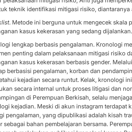
r pelaksanaan mitigasi risiko, Anti juga memper
uk teknik identifikasi mitigasi risiko, diantaranya
list
. Metode ini berguna untuk mengecek skala pr
ganan kasus kekerasan yang sedang dijalankan
logi lengkap berbasis pengalaman. Kronologi m
umen penting dalam pelaksanaan mitigasi risiko d
ganan kasus kekerasan berbasis gender. Melalui
ap berbasisi pengalaman, korban dan pendampin
tahui kejadian secara runtut. Kelak, kronologi in
ukan secara internal untuk proses litigasi dan nonl
mpingan di Perempuan Berkisah, selalu menjaga
logi kejadian. Meski di akun instagram terdapat 
gi pengalaman, yang dipublikasi adalah kisah tr
r sebagai bahan pembelajaran bersama. Peremp