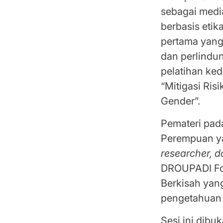
sebagai medi
berbasis etik
pertama yang
dan perlindu
pelatihan ke
“Mitigasi Ri
Gender”.
Pemateri pada
Perempuan ya
researcher, d
DROUPADI Fou
Berkisah yan
pengetahuan t
Sesi ini dib