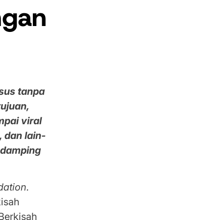
angan
sus tanpa
tujuan,
pai viral
, dan lain-
endamping
dation.
kisah
Berkisah