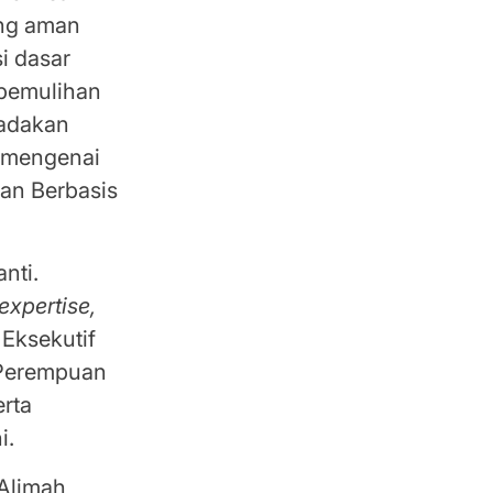
ang aman
i dasar
 pemulihan
gadakan
 mengenai
an Berbasis
nti.
expertise,
 Eksekutif
 Perempuan
erta
i.
 Alimah