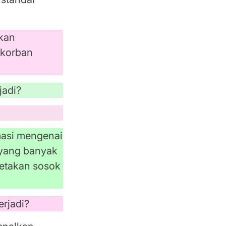
ukan
 korban
jadi?
rmasi mengenai
 yang banyak
etakan sosok
erjadi?