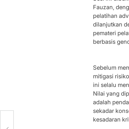
Fauzan, deng
pelatihan adv
dilanjutkan 
pemateri pela
berbasis gend
Sebelum memu
mitigasi ris
ini selalu m
Nilai yang d
adalah penda
sekadar konse
kesadaran kr
a