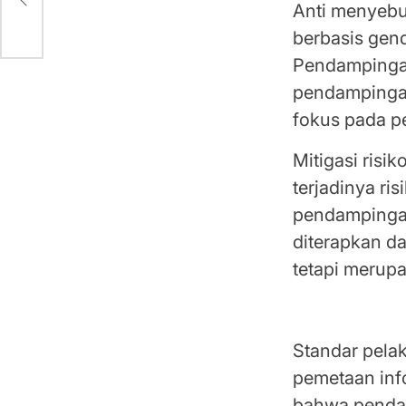
Anti menyebu
berbasis gend
Pendampinga
pendampingan
fokus pada p
Mitigasi risi
terjadinya ri
pendampingan
diterapkan d
tetapi merup
Standar pelak
pemetaan inf
bahwa pendam