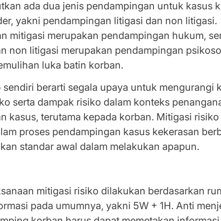
tkan ada dua jenis pendampingan untuk kasus 
er, yakni pendampingan litigasi dan non litigasi.
n mitigasi merupakan pendampingan hukum, se
 non litigasi merupakan pendampingan psikoso
emulihan luka batin korban.
ko sendiri berarti segala upaya untuk mengurang
siko serta dampak risiko dalam konteks penangan
 kasus, terutama kepada korban. Mitigasi risik
alam proses pendampingan kasus kekerasan berb
akan standar awal dalam melakukan apapun.
Standar Mitigasi Risiko
sanaan mitigasi risiko dilakukan berdasarkan r
ormasi pada umumnya, yakni 5W + 1H. Anti menj
ping korban harus dapat memetakan informasi 