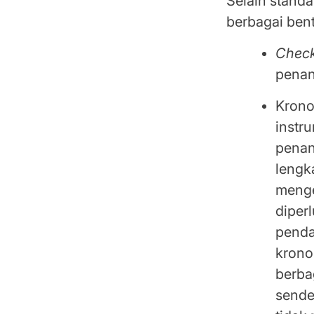
Selain standa
berbagai bent
Check
penan
Krono
instr
penan
lengk
menge
diperl
penda
krono
berba
sende