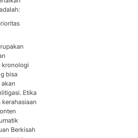
kenalkan
 adalah:
ioritas
.
erupakan
an
 kronologi
g bisa
i akan
itigasi. Etika
 kerahasiaan
konten
aumatik
uan Berkisah