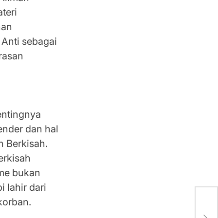
teri
han
Anti sebagai
erasan
entingnya
ender dan hal
n Berkisah.
erkisah
sme bukan
 lahir dari
korban.