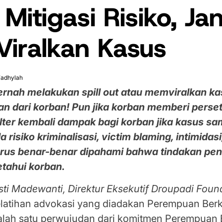
 Mitigasi Risiko, J
Viralkan Kasus
 Fadhylah
ernah melakukan
spill out
atau memviralkan ka
an dari korban! Pun jika korban memberi perse
ilter kembali dampak bagi korban jika kasus sam
 risiko kriminalisasi,
victim blaming
, intimidasi
 harus benar-benar dipahami bahwa tindakan p
etahui korban.
sti Madewanti, Direktur Eksekutif Droupadi Foun
latihan advokasi yang diadakan Perempuan Ber
lah satu perwujudan dari komitmen Perempuan 