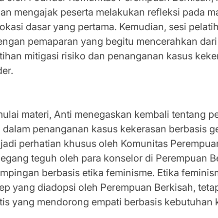
an mengajak peserta melakukan refleksi pada ma
okasi dasar yang pertama. Kemudian, sesi pelati
dengan pemaparan yang begitu mencerahkan dari 
tihan mitigasi risiko dan penanganan kasus kek
er.
Pentingnya Mitigasi Risiko
lai materi, Anti menegaskan kembali tentang p
iko dalam penanganan kasus kekerasan berbasis g
enjadi perhatian khusus oleh Komunitas Perempua
ipegang teguh oleh para konselor di Perempuan B
mpingan berbasis etika feminisme. Etika femini
p yang diadopsi oleh Perempuan Berkisah, tetapi
itis yang mendorong empati berbasis kebutuhan 