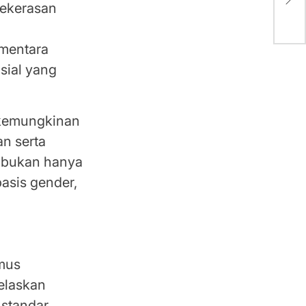
kekerasan
mentara
sial yang
i kemungkinan
an serta
o bukan hanya
asis gender,
umus
elaskan
standar