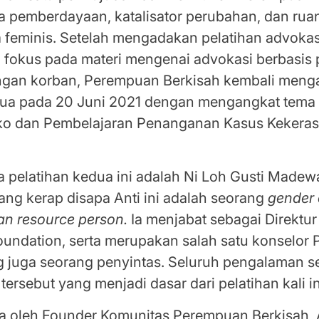
a pemberdayaan, katalisator perubahan, dan ru
a feminis. Setelah mengadakan pelatihan advokas
 fokus pada materi mengenai advokasi berbasis
ngan korban, Perempuan Berkisah kembali men
dua pada 20 Juni 2021 dengan mengangkat tema
siko dan Pembelajaran Penanganan Kasus Kekeras
 pelatihan kedua ini adalah Ni Loh Gusti Madewa
ng kerap disapa Anti ini adalah seorang
gender 
an resource person.
Ia menjabat sebagai Direktur
ndation, serta merupakan salah satu konselor
g juga seorang penyintas. Seluruh pengalaman s
ersebut yang menjadi dasar dari pelatihan kali in
uka oleh Founder Komunitas Perempuan Berkisah,