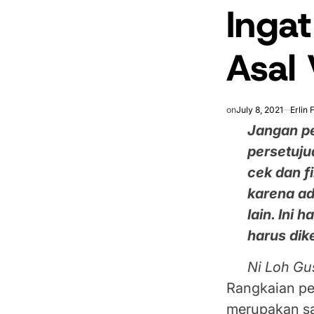
Ingat
IN
Asal 
on
July 8, 2021
Erlin
Jangan p
persetuju
cek dan f
karena ada
lain. Ini
harus dik
Ni Loh Gu
Rangkaian pe
merupakan sa