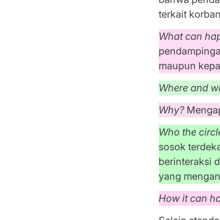
terkait korba
What can ha
pendampingan
maupun kepad
Where and 
Why?
Mengapa
Who the circ
sosok terdek
berinteraksi
yang mengan
How it can 