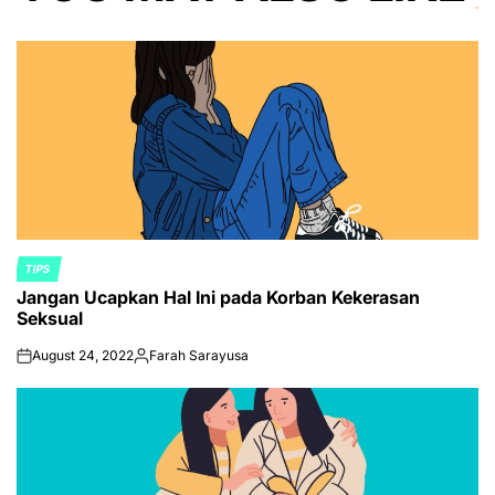
TIPS
POSTED
Jangan Ucapkan Hal Ini pada Korban Kekerasan
IN
Seksual
August 24, 2022
Farah Sarayusa
on
Posted
by