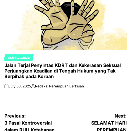
PEMBELAJARAN
POSTED
Jalan Terjal Penyintas KDRT dan Kekerasan Seksual
IN
Perjuangkan Keadilan di Tengah Hukum yang Tak
Berpihak pada Korban
July 30, 2025
Redaksi Perempuan Berkisah
on
Posted
by
Post
Previous:
Next:
3 Pasal Kontroversial
SELAMAT HARI
navigation
dalam RUU Ketahanan
PEREMPUAN