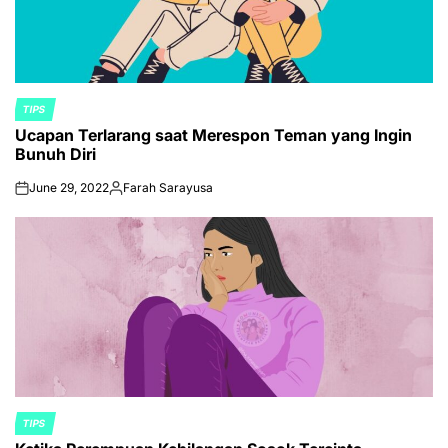
TIPS
POSTED
Ucapan Terlarang saat Merespon Teman yang Ingin
IN
Bunuh Diri
June 29, 2022
Farah Sarayusa
on
Posted
by
TIPS
POSTED