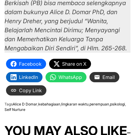
Berkisah (PB) bisa membaca selengkapnya
dalam bukunya Alice D. Domar PhD, dan
Henry Dreher, yang berjudul “Wanita,
Belajarlah Mencintai Dirimu; Menyayangi
dan Memerhatikan Keluarga Tanpa
Mengabaikan Diri Sendiri”, di Hlm. 265-268.
Facebook
Share on X
LinkedIn
WhatsApp
Email
Copy Link
Tags
Alice D Domar
,
kebahagiaan
,
lingkaran waktu
,
perempuan
,
psikologi
,
Self Nurture
YOU MAY ALSO LIKE