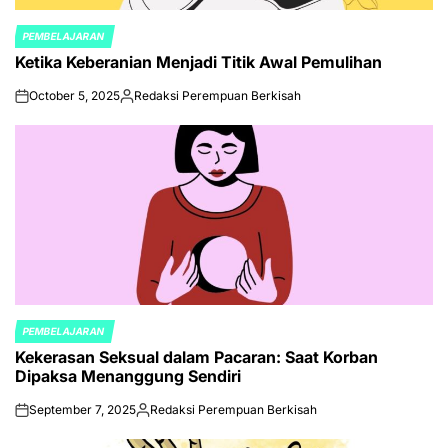
PEMBELAJARAN
POSTED
Ketika Keberanian Menjadi Titik Awal Pemulihan
IN
October 5, 2025
Redaksi Perempuan Berkisah
on
Posted
by
PEMBELAJARAN
POSTED
Kekerasan Seksual dalam Pacaran: Saat Korban
IN
Dipaksa Menanggung Sendiri
September 7, 2025
Redaksi Perempuan Berkisah
on
Posted
by