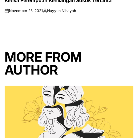
Ketika Perempuan Kehilangan Sosok Tercinta
IN
November 25, 2021
Hayyun Nihayah
on
Posted
by
MORE FROM
AUTHOR