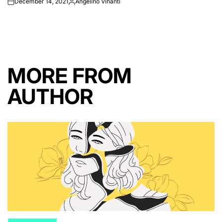
December 14, 2021
Angelino Vinanti
on
Posted
by
MORE FROM
AUTHOR