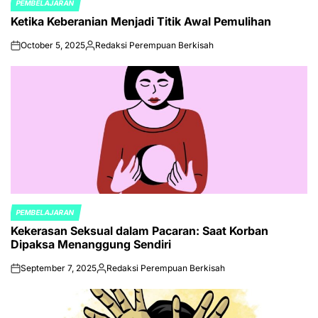
PEMBELAJARAN
POSTED
Ketika Keberanian Menjadi Titik Awal Pemulihan
IN
October 5, 2025
Redaksi Perempuan Berkisah
on
Posted
by
PEMBELAJARAN
POSTED
Kekerasan Seksual dalam Pacaran: Saat Korban
IN
Dipaksa Menanggung Sendiri
September 7, 2025
Redaksi Perempuan Berkisah
on
Posted
by