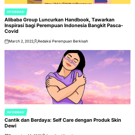
INFORMASI
POSTED
Alibaba Group Luncurkan Handbook, Tawarkan
IN
Inspirasi bagi Perempuan Indonesia Bangkit Pasca-
Covid
March 2, 2022
Redaksi Perempuan Berkisah
on
Posted
by
INFORMASI
POSTED
Cantik dan Berdaya: Self Care dengan Produk Skin
IN
Dewi