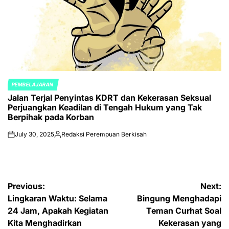
PEMBELAJARAN
POSTED
Jalan Terjal Penyintas KDRT dan Kekerasan Seksual
IN
Perjuangkan Keadilan di Tengah Hukum yang Tak
Berpihak pada Korban
July 30, 2025
Redaksi Perempuan Berkisah
on
Posted
by
Post
Previous:
Next:
Lingkaran Waktu: Selama
Bingung Menghadapi
navigation
24 Jam, Apakah Kegiatan
Teman Curhat Soal
Kita Menghadirkan
Kekerasan yang