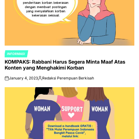
INFORMASI
POSTED
KOMPAKS: Rabbani Harus Segera Minta Maaf Atas
IN
Konten yang Menghakimi Korban
January 4, 2023
Redaksi Perempuan Berkisah
on
Posted
by