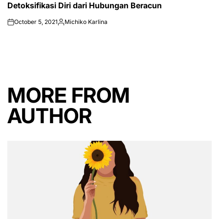
Detoksifikasi Diri dari Hubungan Beracun
IN
October 5, 2021
Michiko Karlina
on
Posted
by
MORE FROM
AUTHOR