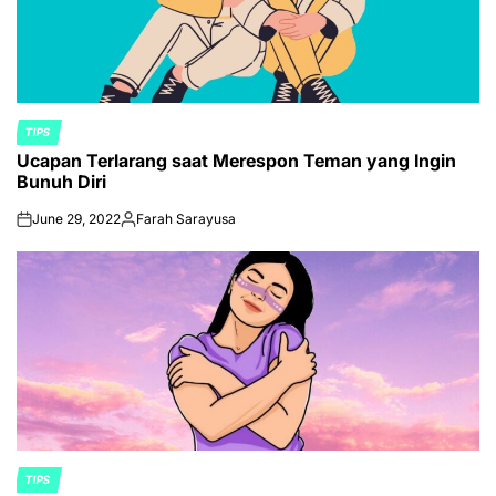
TIPS
POSTED
Ucapan Terlarang saat Merespon Teman yang Ingin
IN
Bunuh Diri
June 29, 2022
Farah Sarayusa
on
Posted
by
TIPS
POSTED