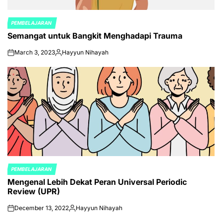
PEMBELAJARAN
POSTED
Semangat untuk Bangkit Menghadapi Trauma
IN
March 3, 2023
Hayyun Nihayah
on
Posted
by
PEMBELAJARAN
POSTED
Mengenal Lebih Dekat Peran Universal Periodic
IN
Review (UPR)
December 13, 2022
Hayyun Nihayah
on
Posted
by