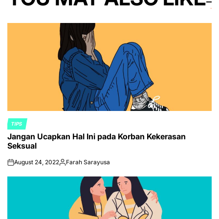
TIPS
POSTED
Jangan Ucapkan Hal Ini pada Korban Kekerasan
IN
Seksual
August 24, 2022
Farah Sarayusa
on
Posted
by