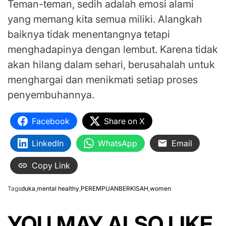
Teman-teman, sedih adalah emosi alami
yang memang kita semua miliki. Alangkah
baiknya tidak menentangnya tetapi
menghadapinya dengan lembut. Karena tidak
akan hilang dalam sehari, berusahalah untuk
menghargai dan menikmati setiap proses
penyembuhannya.
Facebook
Share on X
LinkedIn
WhatsApp
Email
Copy Link
Tags
duka
,
mental healthy
,
PEREMPUANBERKISAH
,
women
YOU MAY ALSO LIKE