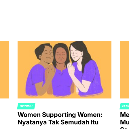
OPINIMU
PEM
POSTED
POS
Women Supporting Women:
Me
IN
IN
Nyatanya Tak Semudah Itu
Mu