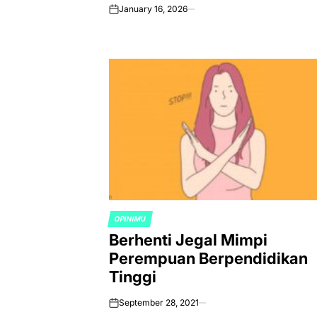
January 16, 2026
on
OPINIMU
POSTED
Berhenti Jegal Mimpi
IN
Perempuan Berpendidikan
Tinggi
September 28, 2021
on