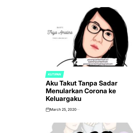
KUTIPAN
POSTED
Aku Takut Tanpa Sadar
IN
Menularkan Corona ke
Keluargaku
March 25, 2020
on