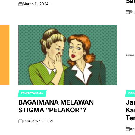
Sa
March 11, 2024
on
Se
on
PENGETAHUAN
OPI
POSTED
POS
BAGAIMANA MELAWAN
Ja
IN
IN
STIGMA “PELAKOR”?
Ka
Te
February 22, 2021
on
Apr
on