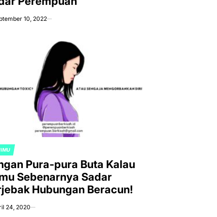
dar Perempuan
ptember 10, 2022
NIMU
TED
ngan Pura-pura Buta Kalau
mu Sebenarnya Sadar
rjebak Hubungan Beracun!
il 24, 2020