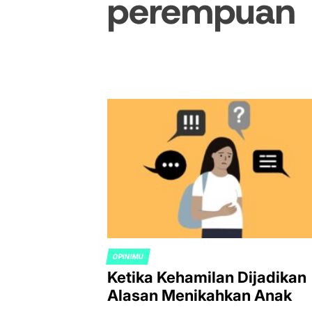
perempuan
OPINIMU
POSTED
Ketika Kehamilan Dijadikan
IN
Alasan Menikahkan Anak