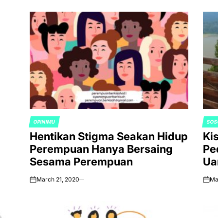
OPINIMU
SOS
POSTED
POS
Hentikan Stigma Seakan Hidup
Ki
IN
IN
Perempuan Hanya Bersaing
Pe
Sesama Perempuan
Ua
March 21, 2020
Ma
on
on