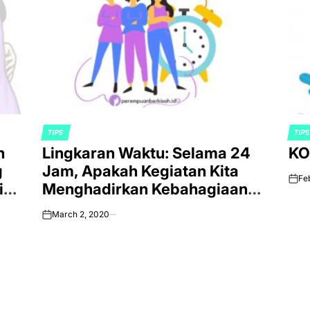
TIPS
TIP
POSTED
POS
n
Lingkaran Waktu: Selama 24
KO
IN
IN
g
Jam, Apakah Kegiatan Kita
Fe
on
i
Menghadirkan Kebahagiaan
Emosional?
March 2, 2020
on