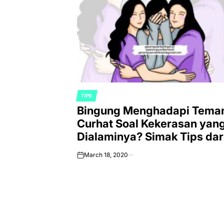
TIPS
POSTED
Bingung Menghadapi Tema
IN
Curhat Soal Kekerasan yan
Dialaminya? Simak Tips dar
Psikolog dan Konselor
March 18, 2020
on
Perempuan Berkisah