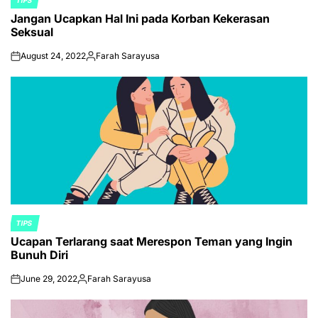
TIPS
POSTED
Jangan Ucapkan Hal Ini pada Korban Kekerasan
IN
Seksual
August 24, 2022
Farah Sarayusa
on
Posted
by
TIPS
POSTED
Ucapan Terlarang saat Merespon Teman yang Ingin
IN
Bunuh Diri
June 29, 2022
Farah Sarayusa
on
Posted
by