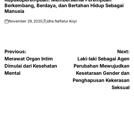
Berkembang, Berdaya, dan Bertahan Hidup Sebagai
Manusia
November 29, 2020
Idha Nafiatul Aisyi
on
Posted
by
Post
Previous:
Next:
Merawat Organ Intim
Laki-laki Sebagai Agen
navigation
Dimulai dari Kesehatan
Perubahan Mewujudkan
Mental
Kesetaraan Gender dan
Penghapusan Kekerasan
Seksual