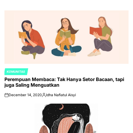
KOMUNITAS
POSTED
Perempuan Membaca: Tak Hanya Setor Bacaan, tapi
IN
juga Saling Menguatkan
December 14, 2020
Idha Nafiatul Aisyi
on
Posted
by