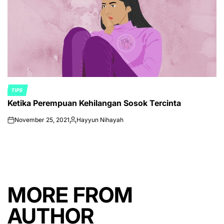
TIPS
POSTED
Ketika Perempuan Kehilangan Sosok Tercinta
IN
November 25, 2021
Hayyun Nihayah
on
Posted
by
MORE FROM
AUTHOR