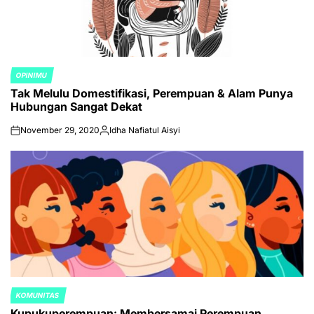
OPINIMU
POSTED
Tak Melulu Domestifikasi, Perempuan & Alam Punya
IN
Hubungan Sangat Dekat
November 29, 2020
Idha Nafiatul Aisyi
on
Posted
by
KOMUNITAS
POSTED
Kupukuperempuan: Membersamai Perempuan
IN