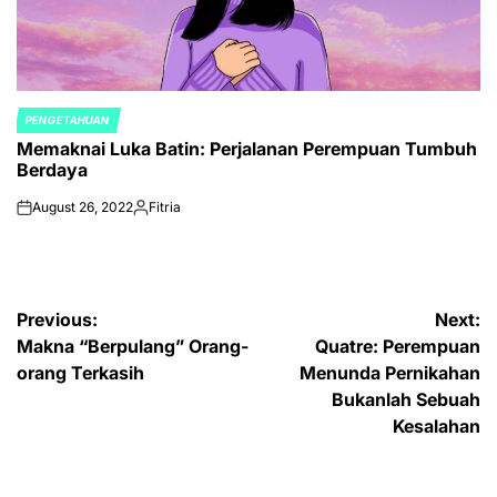
PENGETAHUAN
POSTED
Memaknai Luka Batin: Perjalanan Perempuan Tumbuh
IN
Berdaya
August 26, 2022
Fitria
on
Posted
by
Post
Previous:
Next:
Makna “Berpulang” Orang-
Quatre: Perempuan
navigation
orang Terkasih
Menunda Pernikahan
Bukanlah Sebuah
Kesalahan