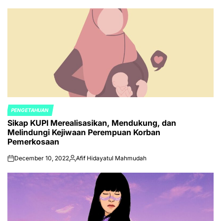
by
PENGETAHUAN
POSTED
Sikap KUPI Merealisasikan, Mendukung, dan
IN
Melindungi Kejiwaan Perempuan Korban
Pemerkosaan
December 10, 2022
Afif Hidayatul Mahmudah
on
Posted
by