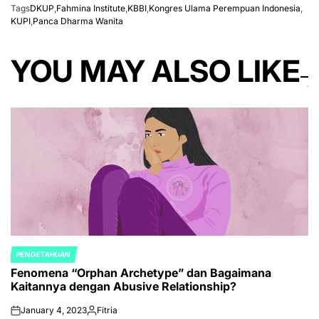
Tags
DKUP
,
Fahmina Institute
,
KBBI
,
Kongres Ulama Perempuan Indonesia
,
KUPI
,
Panca Dharma Wanita
YOU MAY ALSO LIKE
PENGETAHUAN
POSTED
Fenomena “Orphan Archetype” dan Bagaimana
IN
Kaitannya dengan Abusive Relationship?
January 4, 2023
Fitria
on
Posted