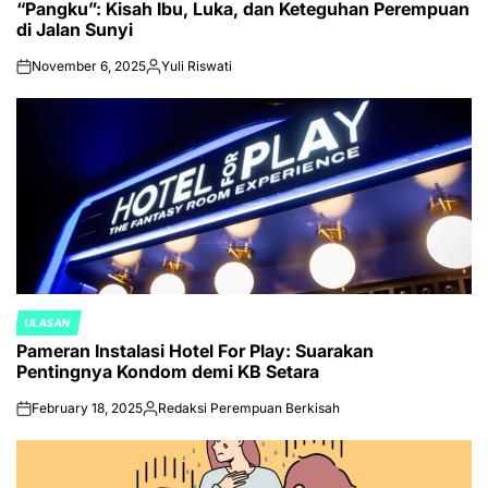
“Pangku”: Kisah Ibu, Luka, dan Keteguhan Perempuan
IN
di Jalan Sunyi
November 6, 2025
Yuli Riswati
on
Posted
by
ULASAN
POSTED
Pameran Instalasi Hotel For Play: Suarakan
IN
Pentingnya Kondom demi KB Setara
February 18, 2025
Redaksi Perempuan Berkisah
on
Posted
by