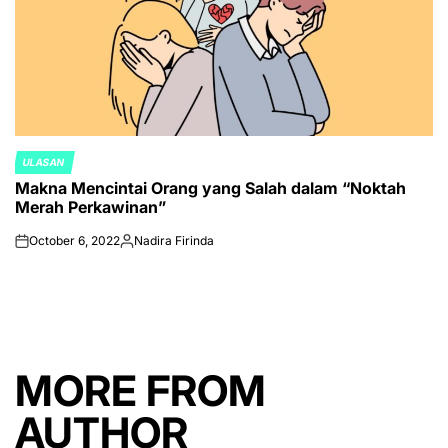
ULASAN
POSTED
Makna Mencintai Orang yang Salah dalam “Noktah
IN
Merah Perkawinan”
October 6, 2022
Nadira Firinda
on
Posted
by
MORE FROM
AUTHOR