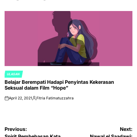
ULASAN
POSTED
Belajar Berempati Hadapi Penyintas Kekerasan
IN
Seksual dalam Film “Hope”
April 22, 2021
Fitria Fatimatuzzahra
on
Posted
by
Post
Previous:
Next:
Spirit Pembebasan Kata
Nawal el Saadawi: