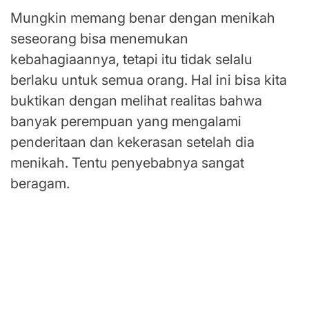
Mungkin memang benar dengan menikah
seseorang bisa menemukan
kebahagiaannya, tetapi itu tidak selalu
berlaku untuk semua orang. Hal ini bisa kita
buktikan dengan melihat realitas bahwa
banyak perempuan yang mengalami
penderitaan dan kekerasan setelah dia
menikah. Tentu penyebabnya sangat
beragam.
Oleh sebab itu, saya menduga benang merah
dan pesan baik yang ingin disampaikan oleh
Ve dalam Novel Quatre ini adalah perempuan
bukan manusia kelas dua yang pengalaman,
pengetahuan, suara dan impiannya tidak