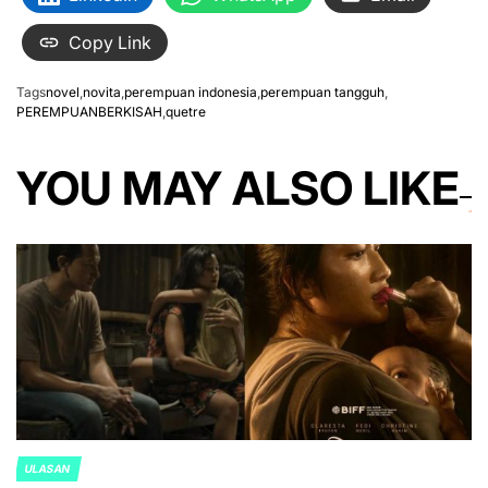
Copy Link
Tags
novel
,
novita
,
perempuan indonesia
,
perempuan tangguh
,
PEREMPUANBERKISAH
,
quetre
YOU MAY ALSO LIKE
ULASAN
POSTED