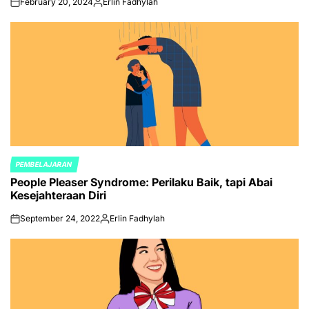
February 20, 2024
Erlin Fadhylah
on
Posted
by
PEMBELAJARAN
POSTED
People Pleaser Syndrome: Perilaku Baik, tapi Abai
IN
Kesejahteraan Diri
September 24, 2022
Erlin Fadhylah
on
Posted
by