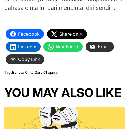
bahasa cinta ini dari mencintai diri sendiri.
“Cinta sejati itu memerdekakan.”
Facebook
Share on X
LinkedIn
WhatsApp
Email
Copy Link
Tags
Bahasa Cinta
,
Gary Chapman
YOU MAY ALSO LIKE