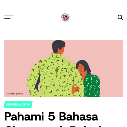
Skip
to
content
PEMBELAJARAN
POSTED
Pahami 5 Bahasa
IN