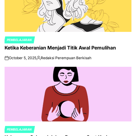
PEMBELAJARAN
POSTED
Ketika Keberanian Menjadi Titik Awal Pemulihan
IN
October 5, 2025
Redaksi Perempuan Berkisah
on
Posted
by
PEMBELAJARAN
POSTED