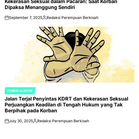
Kekerasan Seksual dalam Pacaran: Saat Korban
IN
Dipaksa Menanggung Sendiri
September 7, 2025
Redaksi Perempuan Berkisah
on
Posted
by
PEMBELAJARAN
POSTED
Jalan Terjal Penyintas KDRT dan Kekerasan Seksual
IN
Perjuangkan Keadilan di Tengah Hukum yang Tak
Berpihak pada Korban
July 30, 2025
Redaksi Perempuan Berkisah
on
Posted
by