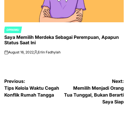
OPINIMU
POSTED
Saya Memilih Merdeka Sebagai Perempuan, Apapun
IN
Status Saat Ini
August 16, 2022
Erlin Fadhylah
on
Posted
by
Post
Previous:
Next:
Tips Kelola Waktu Cegah
Memilih Menjadi Orang
navigation
Konflik Rumah Tangga
Tua Tunggal, Bukan Berarti
Saya Siap