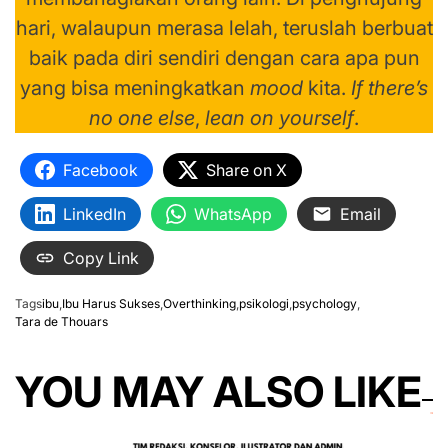
hari, walaupun merasa lelah, teruslah berbuat
baik pada diri sendiri dengan cara apa pun
yang bisa meningkatkan
mood
kita.
If there’s
no one else
,
lean on yourself
.
Facebook
Share on X
LinkedIn
WhatsApp
Email
Copy Link
Tags
ibu
,
Ibu Harus Sukses
,
Overthinking
,
psikologi
,
psychology
,
Tara de Thouars
YOU MAY ALSO LIKE