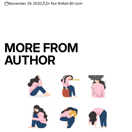
November 29, 2020
Dr Nur Rofiah Bil Uzm
on
Posted
by
MORE FROM
AUTHOR