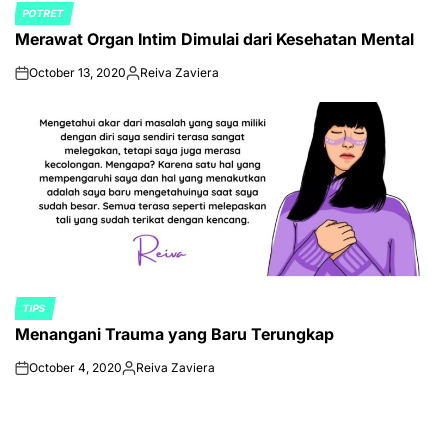
POTRET
POSTED
Merawat Organ Intim Dimulai dari Kesehatan Mental
IN
October 13, 2020
Reiva Zaviera
on
Posted
by
TIPS
POSTED
Menangani Trauma yang Baru Terungkap
IN
October 4, 2020
Reiva Zaviera
on
Posted
by