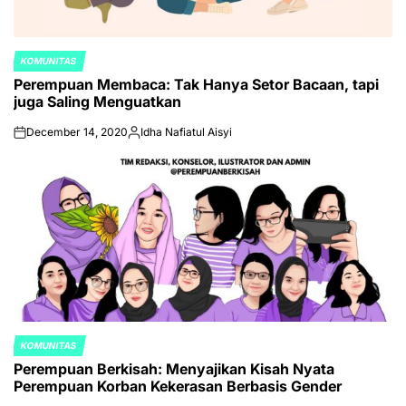
KOMUNITAS
POSTED
Perempuan Membaca: Tak Hanya Setor Bacaan, tapi
IN
juga Saling Menguatkan
December 14, 2020
Idha Nafiatul Aisyi
on
Posted
by
KOMUNITAS
POSTED
Perempuan Berkisah: Menyajikan Kisah Nyata
IN
Perempuan Korban Kekerasan Berbasis Gender