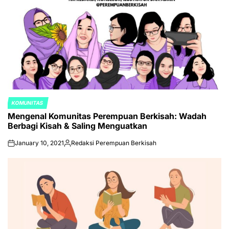
KOMUNITAS
POSTED
Mengenal Komunitas Perempuan Berkisah: Wadah
IN
Berbagi Kisah & Saling Menguatkan
January 10, 2021
Redaksi Perempuan Berkisah
on
Posted
by