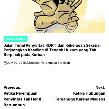
PEMBELAJARAN
POSTED
Jalan Terjal Penyintas KDRT dan Kekerasan Seksual
IN
Perjuangkan Keadilan di Tengah Hukum yang Tak
Berpihak pada Korban
July 30, 2025
Redaksi Perempuan Berkisah
on
Posted
by
Post
Previous:
Next:
Ketika Perempuan
Ketika Hubungan
navigation
Penyintas Tak Henti
Terganggu Karena Medsos
Bertumbuh