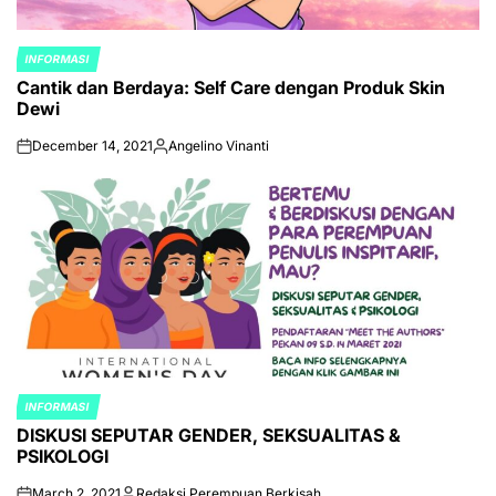
INFORMASI
POSTED
Cantik dan Berdaya: Self Care dengan Produk Skin
IN
Dewi
December 14, 2021
Angelino Vinanti
on
Posted
by
INFORMASI
POSTED
DISKUSI SEPUTAR GENDER, SEKSUALITAS &
IN
PSIKOLOGI
March 2, 2021
Redaksi Perempuan Berkisah