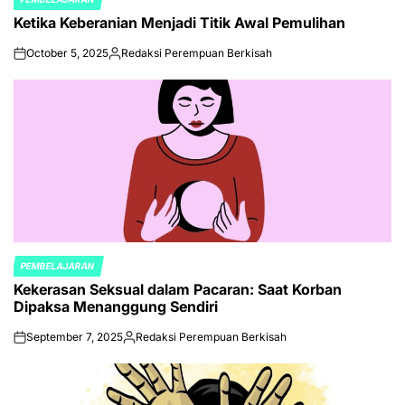
POSTED
Ketika Keberanian Menjadi Titik Awal Pemulihan
IN
October 5, 2025
Redaksi Perempuan Berkisah
on
Posted
by
PEMBELAJARAN
POSTED
Kekerasan Seksual dalam Pacaran: Saat Korban
IN
Dipaksa Menanggung Sendiri
September 7, 2025
Redaksi Perempuan Berkisah
on
Posted
by