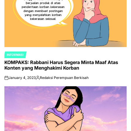
INFORMASI
POSTED
KOMPAKS: Rabbani Harus Segera Minta Maaf Atas
IN
Konten yang Menghakimi Korban
January 4, 2023
Redaksi Perempuan Berkisah
on
Posted
by