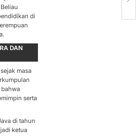
Inte
 Beliau
endidikan di
 perempuan
ja.
ARA DAN
 sejak masa
erkumpulan
i bahwa
emimpin serta
ava di tahun
jadi ketua