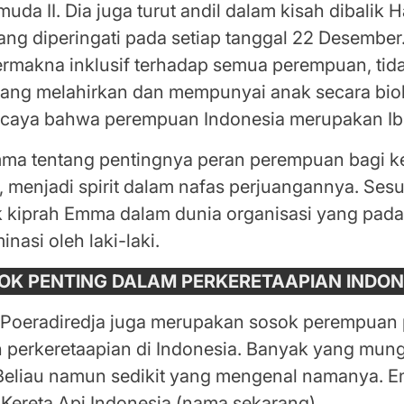
uda II. Dia juga turut andil dalam kisah dibalik H
ang diperingati pada setiap tanggal 22 Desember
bermakna inklusif terhadap semua perempuan, ti
yang melahirkan dan mempunyai anak secara bio
rcaya bahwa perempuan Indonesia merupakan I
ma tentang pentingnya peran perempuan bagi 
, menjadi spirit dalam nafas perjuangannya. Se
 kiprah Emma dalam dunia organisasi yang pada 
nasi oleh laki-laki.
OK PENTING DALAM PERKERETAAPIAN INDON
oeradiredja juga merupakan sosok perempuan 
 perkeretaapian di Indonesia. Banyak yang mungk
Beliau namun sedikit yang mengenal namanya. E
 Kereta Api Indonesia (nama sekarang).