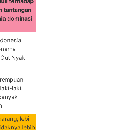
uli terhadap
n tantangan
nia dominasi
ndonesia
a-nama
, Cut Nyak
erempuan
ki-laki.
 banyak
n.
arang, lebih
idaknya lebih