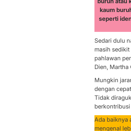
buruh atau 
kaum buruh
seperti ide
Sedari dulu 
masih sediki
pahlawan pere
Dien, Martha 
Mungkin jar
dengan cepat
Tidak diragu
berkontribus
Ada baiknya 
mengenal leb