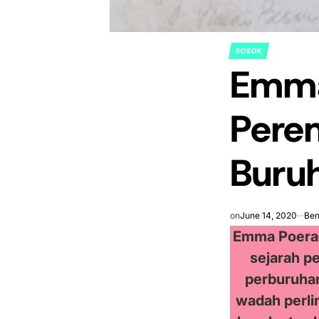
SOSOK
POSTED
Emma
IN
Pere
Buruh
on
June 14, 2020
Ben
Emma Poerad
sejarah p
perburuhan
wadah perli