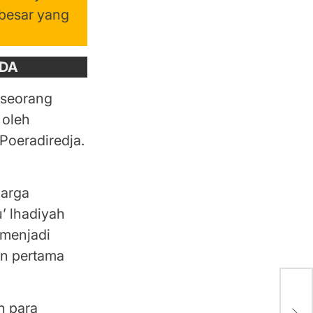
 besar yang
NDA
 seorang
 oleh
Poeradiredja.
uarga
 lhadiyah
 menjadi
an pertama
Sab
n para