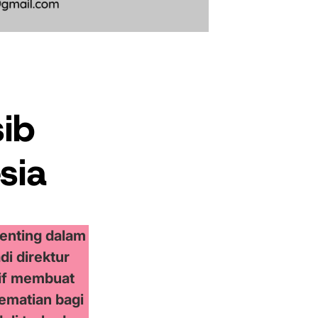
ib
sia
enting dalam
i direktur
tif membuat
ematian bagi