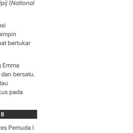
ipij
(
National
si
mimpin
at bertukar
ng Emma
dan bersatu.
tau
okus pada
II
es Pemuda I