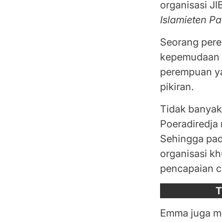
organisasi J
Islamieten Pa
Seorang pere
kepemudaan y
perempuan ya
pikiran.
Tidak banya
Poeradiredja
Sehingga pada
organisasi kh
pencapaian ci
T
Emma juga m