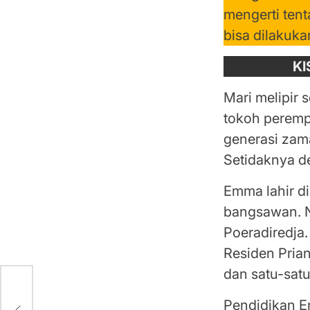
mengerti ten
bisa dilakuk
KI
Mari melipir 
tokoh peremp
generasi zam
Setidaknya d
Emma lahir di
bangsawan. 
Poeradiredja
Residen Pria
dan satu-sat
an,
Pendidikan E