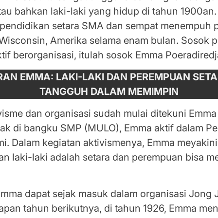
u bahkan laki-laki yang hidup di tahun 1900an.
pendidikan setara SMA dan sempat menempuh p
f Wisconsin, Amerika selama enam bulan. Sosok
tif berorganisasi, itulah sosok Emma Poeradired
RAN EMMA: LAKI-LAKI DAN PEREMPUAN SET
TANGGUH DALAM MEMIMPIN
ivisme dan organisasi sudah mulai ditekuni Emma
ak di bangku SMP (MULO), Emma aktif dalam P
umi. Dalam kegiatan aktivismenya, Emma meyakin
n laki-laki adalah setara dan perempuan bisa m
Emma dapat sejak masuk dalam organisasi Jong J
lapan tahun berikutnya, di tahun 1926, Emma men