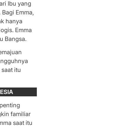
ari Ibu yang
. Bagi Emma,
dak hanya
logis. Emma
bu Bangsa.
kemajuan
sungguhnya
saat itu
ESIA
penting
in familiar
mma saat itu