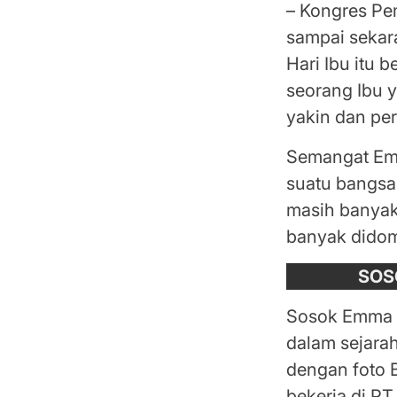
– Kongres Pem
sampai sekar
Hari Ibu itu 
seorang Ibu 
yakin dan pe
Semangat Em
suatu bangsa
masih banyak
banyak didomi
SOS
Sosok Emma P
dalam sejarah
dengan foto 
bekerja di PT