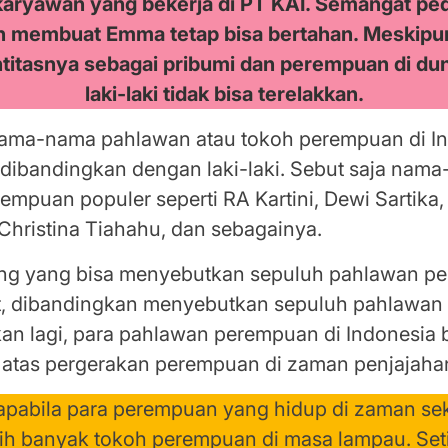
karyawan yang bekerja di PT KAI. Semangat ped
 membuat Emma tetap bisa bertahan. Meskipu
ntitasnya sebagai pribumi dan perempuan di du
laki-laki tidak bisa terelakkan.
nama-nama pahlawan atau tokoh perempuan di I
t dibandingkan dengan laki-laki. Sebut saja nam
mpuan populer seperti RA Kartini, Dewi Sartika
Christina Tiahahu, dan sebagainya.
ang yang bisa menyebutkan sepuluh pahlawan p
, dibandingkan menyebutkan sepuluh pahlawan la
kan lagi, para pahlawan perempuan di Indonesia
i atas pergerakan perempuan di zaman penjajaha
apabila para perempuan yang hidup di zaman sek
ih banyak tokoh perempuan di masa lampau. Set