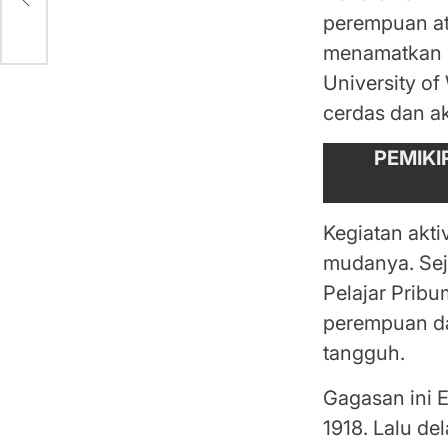
perempuan ata
menamatkan 
University o
cerdas dan ak
PEMIKI
Kegiatan akt
mudanya. Sej
Pelajar Prib
perempuan da
tangguh.
Gagasan ini 
1918. Lalu de